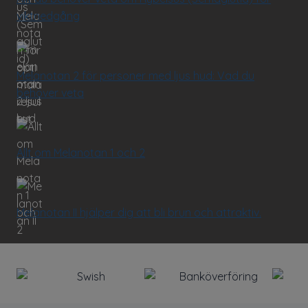
viktnedgång
Melanotan 2 för personer med ljus hud: Vad du
behöver veta
Allt om Melanotan 1 och 2
Melanotan II hjälper dig att bli brun och attraktiv.