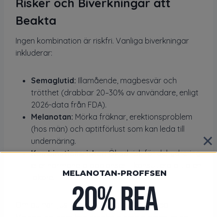
Risker och Biverkningar att
Beakta
Ingen kombination är riskfri. Vanliga biverkningar
inkluderar:
Semaglutid:
Illamående, magbesvär och
trötthet (drabbar 20–30% av användare, enligt
2026-data från FDA).
Melanotan:
Mörka fräknar, erektionsproblem
(hos män) och aptitförlust som kan leda till
undernäring.
Kombinationsrisker:
Ökad risk för dehydrering
eller hormonella obalanser – konsultera alltid en
MELANOTAN-PROFFSEN
läkare.
20% REA
Om du har ljus hud, var extra försiktig med
Melanotan, som kan orsaka ojämn pigmentering.