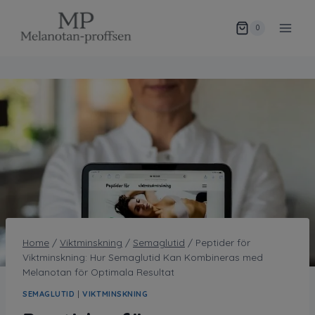
Skip
to
0
content
Home
/
Viktminskning
/
Semaglutid
/
Peptider för
Viktminskning: Hur Semaglutid Kan Kombineras med
Melanotan för Optimala Resultat
SEMAGLUTID
|
VIKTMINSKNING