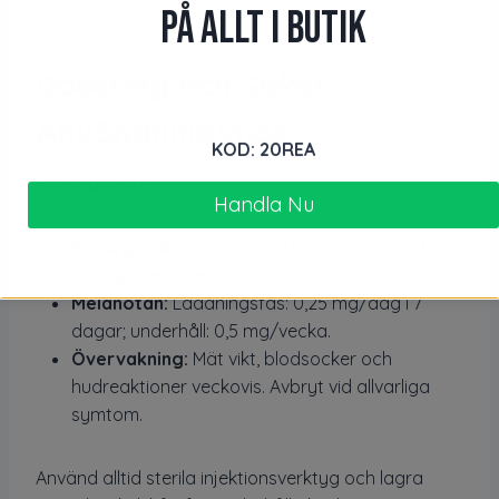
PÅ ALLT I BUTIK
Dosering och Säker
Användningstips
KOD: 20REA
För nybörjare:
Handla Nu
Semaglutid:
Starta med 0,25 mg/vecka, öka till
2,4 mg över 4 veckor.
Melanotan:
Laddningsfas: 0,25 mg/dag i 7
dagar; underhåll: 0,5 mg/vecka.
Övervakning:
Mät vikt, blodsocker och
hudreaktioner veckovis. Avbryt vid allvarliga
symtom.
Använd alltid sterila injektionsverktyg och lagra