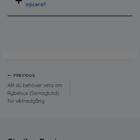
injicera?
Inläggsnavigering
PREVIOUS
Allt du behöver veta om
Rybelsus (Semaglutid)
för viktnedgång