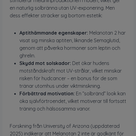
stimulerar melaninproduktionen i huden, vilket ger
en naturlig solbränna utan UV-exponering. Men
dess effekter sträcker sig bortom estetik:
Aptithämmande egenskaper:
Melanotan 2 har
visat sig minska aptiten, liknande Semaglutid,
genom att påverka hormoner som leptin och
ghrelin.
Skydd mot solskador:
Det ökar hudens
motståndskraft mot UV-strålar, vilket minskar
risken för hudcancer – en bonus för de som
tränar utomhus under viktminskning.
Förbättrad motivation:
En ”solbränd” look kan
öka självförtroendet, vilket motiverar till fortsatt
träning och hälsosamma vanor.
Forskning från University of Arizona (uppdaterad
2025) indikerar att Melanotan 2 inte är godkänt för